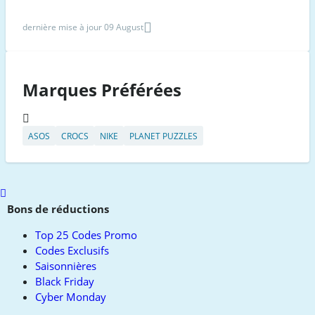
dernière mise à jour 09 August
Marques Préférées
ASOS
CROCS
NIKE
PLANET PUZZLES
Scroll
to
Bons de réductions
top
Top 25 Codes Promo
Codes Exclusifs
Saisonnières
Black Friday
Cyber Monday