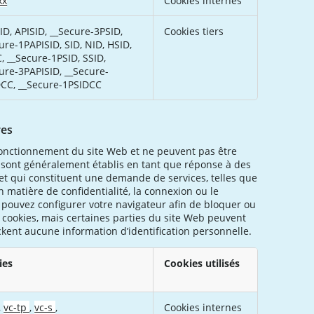
xx
Cookies internes
ID, APISID, __Secure-3PSID,
Cookies tiers
ure-1PAPISID, SID, NID, HSID,
, __Secure-1PSID, SSID,
ure-3PAPISID, __Secure-
CC, __Secure-1PSIDCC
res
fonctionnement du site Web et ne peuvent pas être
s sont généralement établis en tant que réponse à des
et qui constituent une demande de services, telles que
n matière de confidentialité, la connexion ou le
 pouvez configurer votre navigateur afin de bloquer ou
s cookies, mais certaines parties du site Web peuvent
ckent aucune information d’identification personnelle.
ies
Cookies utilisés
,
vc-tp
,
vc-s
,
Cookies internes