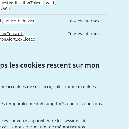
uestVerificationToken
,
ss-id
,
p
,
vc-r
id
,
notice_behavior
Cookies internes
nonConsent
,
Cookies internes
nonAlertBoxClosed
s les cookies restent sur mon
mme « cookies de session », soit comme « cookies
ckés temporairement et supprimés une fois que vous
kés sur votre appareil entre les sessions du
ux car ils nous permettent de mémoriser vos