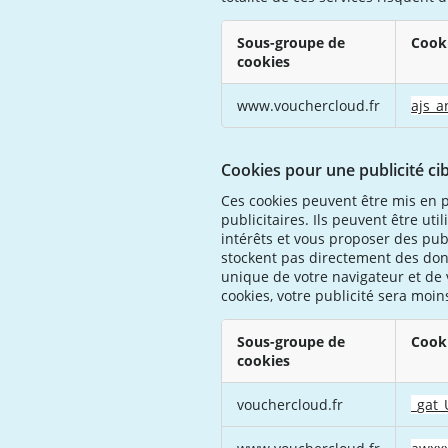
Sous-groupe de
Cook
cookies
Cookies
www.vouchercloud.fr
ajs_
de
fonctionnalité
Cookies pour une publicité ci
Ces cookies peuvent être mis en p
publicitaires. Ils peuvent être uti
intérêts et vous proposer des publ
stockent pas directement des donn
unique de votre navigateur et de v
cookies, votre publicité sera moin
Sous-groupe de
Cook
cookies
Cookies
vouchercloud.fr
_gat
pour
une