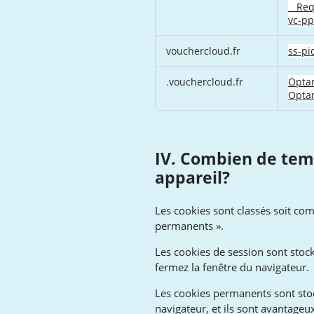
strictement
__Req
nécessaires
vc-p
vouchercloud.fr
ss-p
.vouchercloud.fr
Opta
Opta
IV. Combien de temp
appareil?
Les cookies sont classés soit co
permanents ».
Les cookies de session sont sto
fermez la fenêtre du navigateur.
Les cookies permanents sont stoc
navigateur, et ils sont avantage