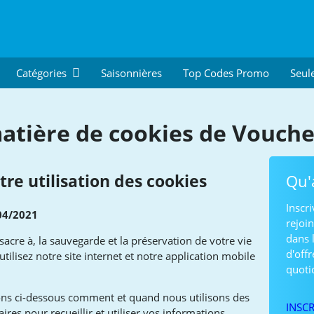
Catégories
Saisonnières
Top Codes Promo
Seul
matière de cookies de Vouch
Qu'
tre utilisation des cookies
Inscr
04/2021
rejoin
dans 
acre à, la sauvegarde et la préservation de votre vie
d'off
tilisez notre site internet et notre application mobile
quoti
ons ci-dessous comment et quand nous utilisons des
INSCR
ires pour recueillir et utiliser vos informations