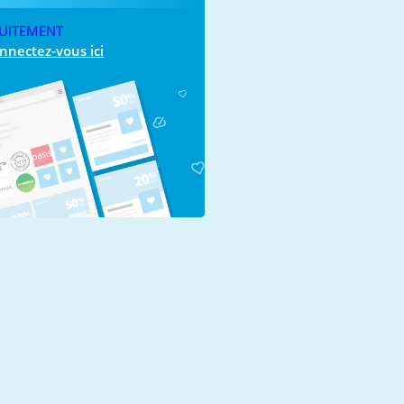
S
UITEMENT
nnectez-vous ici