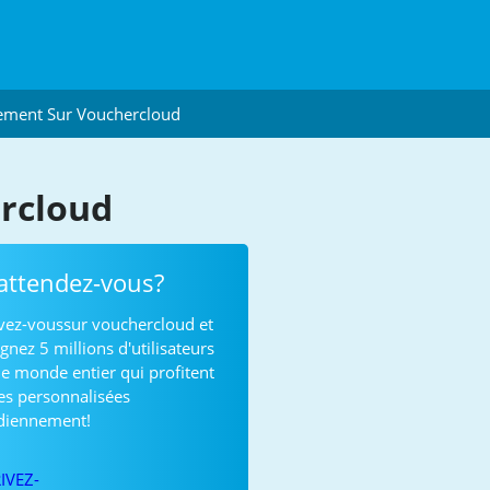
ement Sur Vouchercloud
ercloud
attendez-vous?
ivez-voussur vouchercloud et
gnez 5 millions d'utilisateurs
le monde entier qui profitent
res personnalisées
diennement!
IVEZ-