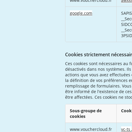
www.vouchercloud.fr
awxx
publicité
ciblée
google.com
SAPIS
__Sec
SIDCC
__Sec
3PSID
Cookies strictement nécessai
Ces cookies sont nécessaires au 
désactivés dans nos systèmes. Il
actions que vous avez effectuées 
la définition de vos préférences e
remplissage de formulaires. Vous
être informé de l'existence de ce
être affectées. Ces cookies ne sto
Sous-groupe de
Cook
cookies
Cookies
www.vouchercloud.fr
vc-ts