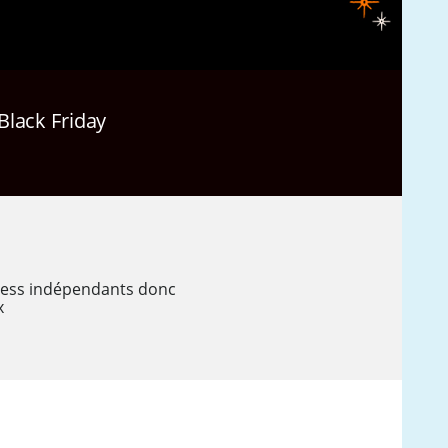
Black Friday
ness indépendants donc
x