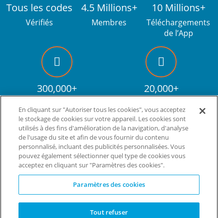
Tous les codes
4.5 Millions+
10 Millions+
Vérifiés
Membres
Téléchargements
de l’App
300,000+
20,000+
Fans Facebook
Codes promos
En cliquant sur "Autoriser tous les cookies", vous acceptez
le stockage de cookies sur votre appareil. Les cookies sont
utilisés à des fins d'amélioration de la navigation, d'analyse
de l'usage du site et afin de vous fournir du contenu
Vivez plus. Dépensez moins.
tm
personnalisé, incluant des publicités personnalisées. Vous
pouvez également sélectionner quel type de cookies vous
© Copyright Invitation Digital Ltd. Tous droits
acceptez en cliquant sur "Paramètres des cookies".
réservés.
Paramètres des cookies
Tout refuser