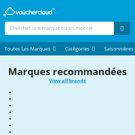
Rech
Toutes Les Marques
Catégories
Saisonnières
Marques recommandées
View all brands