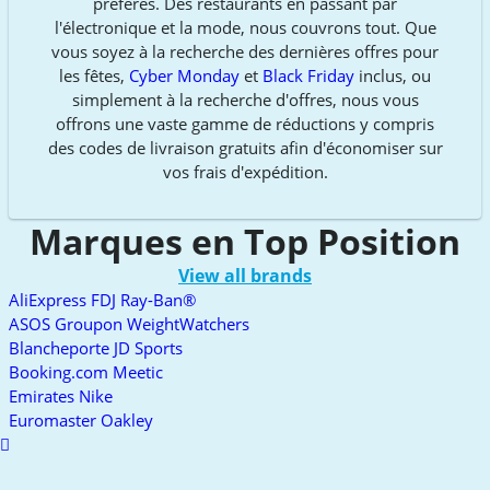
préférés. Des restaurants en passant par
l'électronique et la mode, nous couvrons tout. Que
vous soyez à la recherche des dernières offres pour
les fêtes,
Cyber Monday
et
Black Friday
inclus, ou
simplement à la recherche d'offres, nous vous
offrons une vaste gamme de réductions y compris
des codes de livraison gratuits afin d'économiser sur
vos frais d'expédition.
Marques en Top Position
View all brands
AliExpress
FDJ
Ray-Ban®
ASOS
Groupon
WeightWatchers
Blancheporte
JD Sports
Booking.com
Meetic
Emirates
Nike
Euromaster
Oakley
Scroll
to