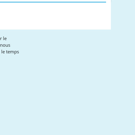
r le
 nous
t le temps