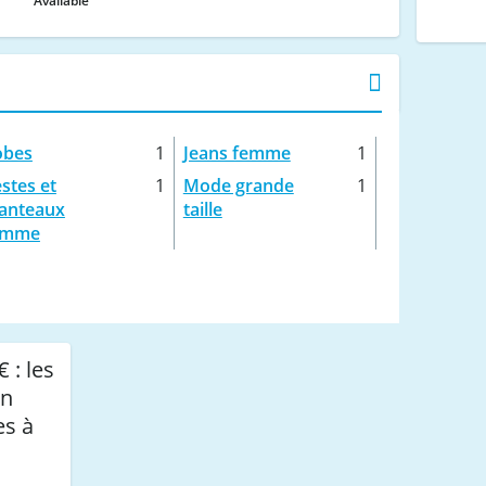
Available
obes
1
Jeans femme
1
stes et
1
Mode grande
1
anteaux
taille
emme
 : les
an
es à