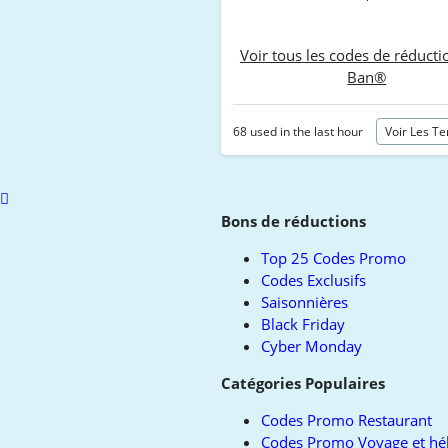
Voir tous les codes de réducti
Ban®
68 used in the last hour
Voir Les T
Scroll
to
Bons de réductions
top
Top 25 Codes Promo
Codes Exclusifs
Saisonnières
Black Friday
Cyber Monday
Catégories Populaires
Codes Promo Restaurant
Codes Promo Voyage et h