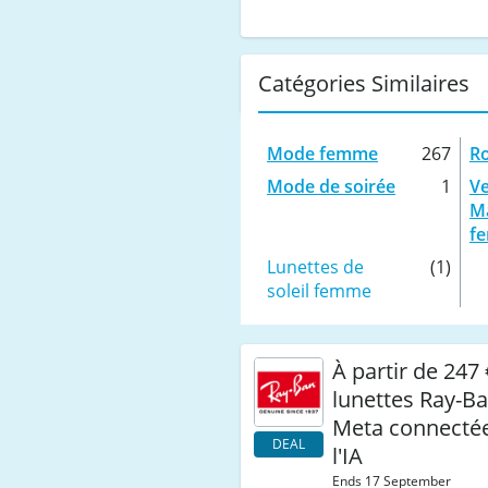
Catégories Similaires
Mode femme
267
R
Mode de soirée
1
Ve
M
f
Lunettes de
(1)
soleil femme
À partir de 247 €
lunettes Ray-B
Meta connecté
DEAL
l'IA
Ends 17 September