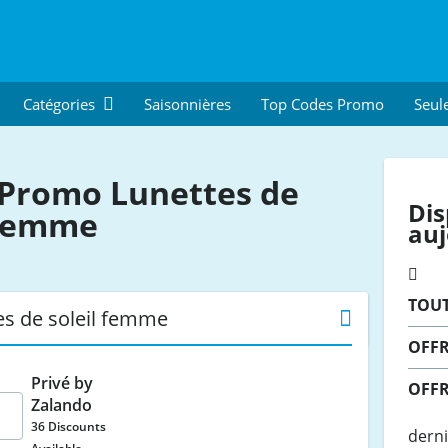
Catégories
Saisonnières
Top Codes Promo
Seul
Promo Lunettes de
Dis
 femme
auj
TOU
es de soleil femme
OFFR
Privé by
OFFR
Zalando
36 Discounts
derni