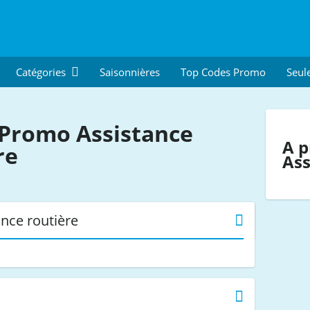
Catégories
Saisonnières
Top Codes Promo
Seul
Promo Assistance
A p
re
Ass
nce routière