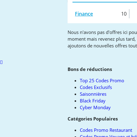
Finance
10
Nous n'avons pas d'offres ici pou
moment mais revenez plus tard,
ajoutons de nouvelles offres tou
Scroll
to
Bons de réductions
top
Top 25 Codes Promo
Codes Exclusifs
Saisonnières
Black Friday
Cyber Monday
Catégories Populaires
Codes Promo Restaurant
Codes Promo Voyage et h