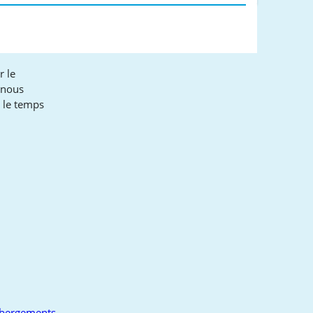
r le
 nous
t le temps
ébergements