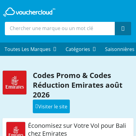
Rech
Toutes Les Marques
Catégories
Saisonnières
Codes Promo & Codes
Réduction Emirates août
2026
Visiter le site
Économisez sur Votre Vol pour Bali
chez Emirates