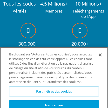
Tous les codes
4.5 Millions+
10 Millions+
Vérifiés
Membres
Téléchargements
de l’App
300,000+
20,000+
Fans Facebook
Codes promos
En cliquant sur "Autoriser tous les cookies", vous acceptez
le stockage de cookies sur votre appareil. Les cookies sont
utilisés à des fins d'amélioration de la navigation, d'analyse
de l'usage du site et afin de vous fournir du contenu
Vivez plus. Dépensez moins.
tm
personnalisé, incluant des publicités personnalisées. Vous
pouvez également sélectionner quel type de cookies vous
© Copyright Invitation Digital Ltd. Tous droits
acceptez en cliquant sur "Paramètres des cookies".
réservés.
Paramètres des cookies
Tout refuser