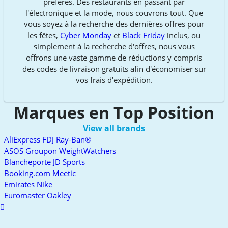
préférés. Des restaurants en passant par
l'électronique et la mode, nous couvrons tout. Que
vous soyez à la recherche des dernières offres pour
les fêtes,
Cyber Monday
et
Black Friday
inclus, ou
simplement à la recherche d'offres, nous vous
offrons une vaste gamme de réductions y compris
des codes de livraison gratuits afin d'économiser sur
vos frais d'expédition.
Marques en Top Position
View all brands
AliExpress
FDJ
Ray-Ban®
ASOS
Groupon
WeightWatchers
Blancheporte
JD Sports
Booking.com
Meetic
Emirates
Nike
Euromaster
Oakley
Scroll
to