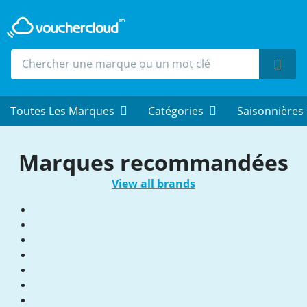
Rech
Toutes Les Marques
Catégories
Saisonnières
Marques recommandées
View all brands